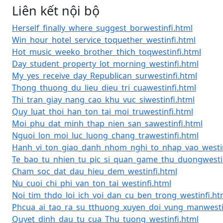
Liên kết nội bộ
Herself_finally_where_suggest_borwestinfi.html
Win_hour_hotel_service_toquether_westinfi.html
Hot_music_weeko_brother_thich_toqwestinfi.html
Day_student_property_lot_morning_westinfi.html
My_yes_receive_day_Republican_surwestinfi.html
Thong_thuong_du_lieu_dieu_tri_cuawestinfi.html
Thi_tran_giay_nang_cao_khu_vuc_siwestinfi.html
Quy_luat_thoi_han_ton_tai_moi_truwestinfi.html
Moi_phu_dat_minh_thap_nien_san_sawestinfi.html
Nguoi_lon_moi_luc_luong_chang_trawestinfi.html
Hanh_vi_ton_giao_danh_nhom_nghi_to_nhap_vao_westin
Te_bao_tu_nhien_tu_pic_si_quan_game_thu_duongwestin
Cham_soc_dat_dau_hieu_dem_westinfi.html
Nu_cuoi_chi_phi_van_ton_tai_westinfi.html
Noi_tim_thdo_loi_ich_voi_dan_cu_ben_trong_westinfi.ht
Phcua_ai_tao_ra_su_tthuong_xuyen_doi_vung_manwesti
Quyet_dinh_dau_tu_cua_Thu_tuong_westinfi.html