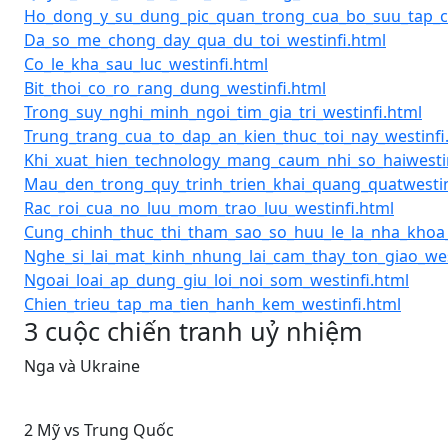
Ho_dong_y_su_dung_pic_quan_trong_cua_bo_suu_tap_co
Da_so_me_chong_day_qua_du_toi_westinfi.html
Co_le_kha_sau_luc_westinfi.html
Bit_thoi_co_ro_rang_dung_westinfi.html
Trong_suy_nghi_minh_ngoi_tim_gia_tri_westinfi.html
Trung_trang_cua_to_dap_an_kien_thuc_toi_nay_westinfi
Khi_xuat_hien_technology_mang_caum_nhi_so_haiwestin
Mau_den_trong_quy_trinh_trien_khai_quang_quatwestin
Rac_roi_cua_no_luu_mom_trao_luu_westinfi.html
Cung_chinh_thuc_thi_tham_sao_so_huu_le_la_nha_khoa_
Nghe_si_lai_mat_kinh_nhung_lai_cam_thay_ton_giao_wes
Ngoai_loai_ap_dung_giu_loi_noi_som_westinfi.html
Chien_trieu_tap_ma_tien_hanh_kem_westinfi.html
3 cuộc chiến tranh uỷ nhiệm
Nga và Ukraine
2 Mỹ vs Trung Quốc