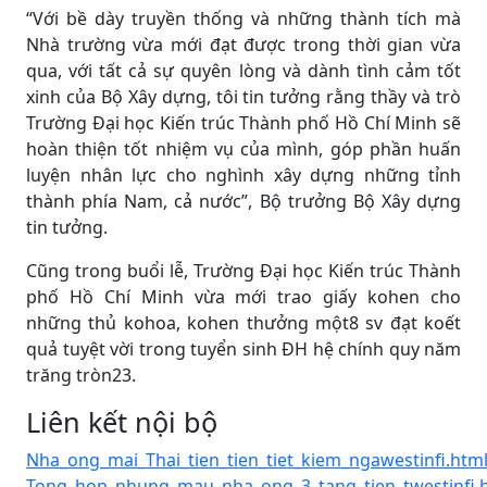
“Với bề dày truyền thống và những thành tích mà
Nhà trường vừa mới đạt được trong thời gian vừa
qua, với tất cả sự quyên lòng và dành tình cảm tốt
xinh của Bộ Xây dựng, tôi tin tưởng rằng thầy và trò
Trường Đại học Kiến trúc Thành phố Hồ Chí Minh sẽ
hoàn thiện tốt nhiệm vụ của mình, góp phần huấn
luyện nhân lực cho nghình xây dựng những tỉnh
thành phía Nam, cả nước”, Bộ trưởng Bộ Xây dựng
tin tưởng.
Cũng trong buổi lễ, Trường Đại học Kiến trúc Thành
phố Hồ Chí Minh vừa mới trao giấy kohen cho
những thủ kohoa, kohen thưởng một8 sv đạt koết
quả tuyệt vời trong tuyển sinh ĐH hệ chính quy năm
trăng tròn23.
Liên kết nội bộ
Nha_ong_mai_Thai_tien_tien_tiet_kiem_ngawestinfi.htm
Tong_hop_nhung_mau_nha_ong_3_tang_tien_twestinfi.