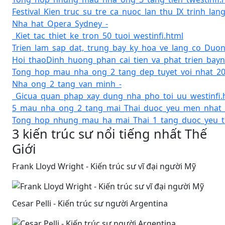
Festival_Kien_truc_su_tre_ca_nuoc_lan_thu_IX_trinh_lang
Nha_hat_Opera_Sydney_-
_Kiet_tac_thiet_ke_tron_50_tuoi_westinfi.html
Trien_lam_sap_dat,_trung_bay_ky_hoa_ve_lang_co_Duon
Hoi_thaoDinh_huong_phan_cai_tien_va_phat_trien_bayn
Tong_hop_mau_nha_ong_2_tang_dep_tuyet_voi_nhat_202
Nha_ong_2_tang_van_minh_-
_Gicua_quan_phap_xay_dung_nha_pho_toi_uu_westinfi.
5_mau_nha_ong_2_tang_mai_Thai_duoc_yeu_men_nhat_w
Tong_hop_nhung_mau_ha_mai_Thai_1_tang_duoc_yeu_th
3 kiến trúc sư nổi tiếng nhất Thế
Giới
Frank Lloyd Wright - Kiến trúc sư vĩ đại người Mỹ
Cesar Pelli - Kiến trúc sư người Argentina